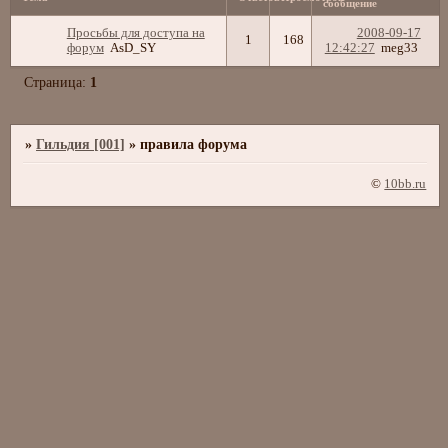
сообщение
Просьбы для доступа на
2008-09-17
1
168
форум
AsD_SY
12:42:27
meg33
Страница:
1
»
Гильдия [001]
»
правила форума
©
10bb.ru